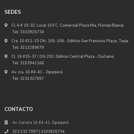
SEDES
Cl. 6 # 10-32, Local 103 C. Comercial Plaza Mia, Florida Blanca
Tel:
3103926734
Cra. 10 #21-33 Ofc. 105-106 - Edificio San Francisco Plaza, Tunja
Tel:
3212289679
Cl. 16 #15-37 / Ofc 202, Edificio Central Plaza - Duitama
Tel:
3103941166
Av. cra. 16 #4-41 - Zipaquirá
Tel:
3232327097
CONTACTO
Av. Carrera 16 #4-41, Zipaquirá
323 232 7097 | 3103926734