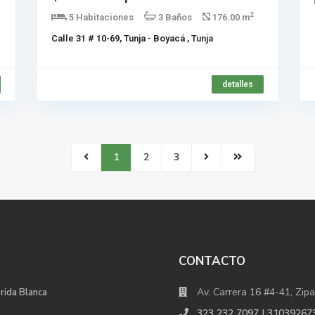
2
5 Habitaciones
3 Baños
176.00 m
Calle 31 # 10-69, Tunja - Boyacá ,
Tunja
detalles
1
2
3
CONTACTO
Av. Carrera 16 #4-41, Zipa
orida Blanca
323 232 7097 | 31039267