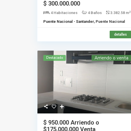
$ 300.000.000
2
4 Habitaciones
4 Baños
3.382.58 m
Puente Nacional - Santander,
Puente Nacional
detalles
Arriendo o venta
Destacado
$ 950.000
Arriendo o
$175.000.000 Venta