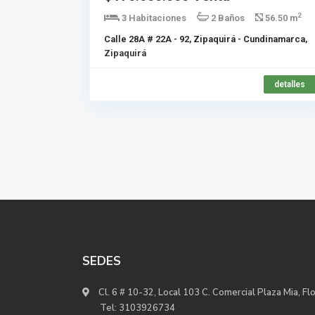
2
3 Habitaciones
2 Baños
56.50 m
Calle 28A # 22A - 92, Zipaquirá - Cundinamarca,
Zipaquirá
detalles
SEDES
Cl. 6 # 10-32, Local 103 C. Comercial Plaza Mia, Fl
Tel:
3103926734