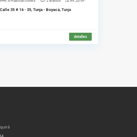
4 Habitaciones
2 Baños
99.20 m
Calle 35 # 16 - 35, Tunja - Boyacá,
Tunja
detalles
quirá
34