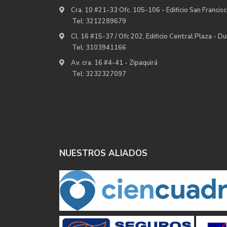
Cra. 10 #21-33 Ofc. 105-106 - Edificio San Francisc
Tel:
3212289679
Cl. 16 #15-37 / Ofc 202, Edificio Central Plaza - D
Tel:
3103941166
Av. cra. 16 #4-41 - Zipaquirá
Tel:
3232327097
NUESTROS ALIADOS