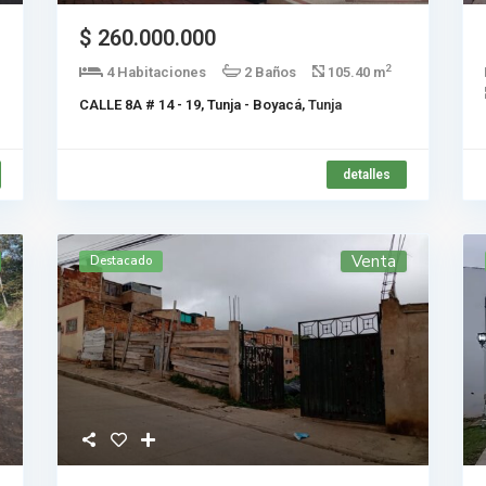
$ 260.000.000
2
4 Habitaciones
2 Baños
105.40 m
CALLE 8A # 14 - 19, Tunja - Boyacá,
Tunja
detalles
Venta
Destacado