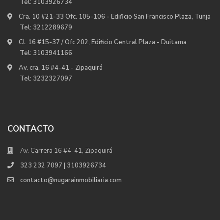
Tel:
3103926734
Cra. 10 #21-33 Ofc. 105-106 - Edificio San Francisco Plaza, Tunja
Tel:
3212289679
Cl. 16 #15-37 / Ofc 202, Edificio Central Plaza - Duitama
Tel:
3103941166
Av. cra. 16 #4-41 - Zipaquirá
Tel:
3232327097
CONTACTO
Av. Carrera 16 #4-41, Zipaquirá
323 232 7097 | 3103926734
contacto@nugarainmobiliaria.com