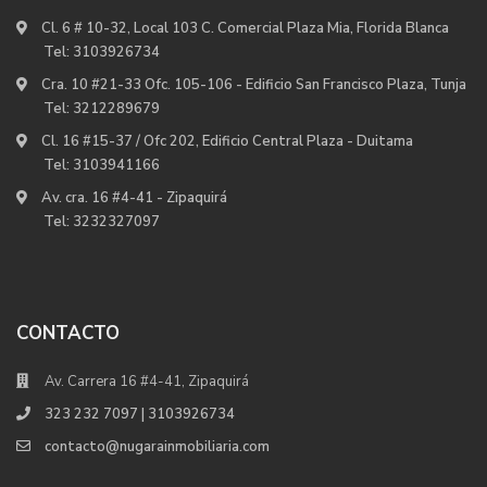
Cl. 6 # 10-32, Local 103 C. Comercial Plaza Mia, Florida Blanca
Tel:
3103926734
Cra. 10 #21-33 Ofc. 105-106 - Edificio San Francisco Plaza, Tunja
Tel:
3212289679
Cl. 16 #15-37 / Ofc 202, Edificio Central Plaza - Duitama
Tel:
3103941166
Av. cra. 16 #4-41 - Zipaquirá
Tel:
3232327097
CONTACTO
Av. Carrera 16 #4-41, Zipaquirá
323 232 7097 | 3103926734
contacto@nugarainmobiliaria.com