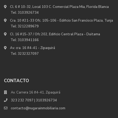
Cl. 6 # 10-32, Local 103 C. Comercial Plaza Mia, Florida Blanca
Tel:
3103926734
Cra. 10 #21-33 Ofc. 105-106 - Edificio San Francisco Plaza, Tunja
Tel:
3212289679
Cl. 16 #15-37 / Ofc 202, Edificio Central Plaza - Duitama
Tel:
3103941166
Av. cra. 16 #4-41 - Zipaquirá
Tel:
3232327097
CONTACTO
Av. Carrera 16 #4-41, Zipaquirá
323 232 7097 | 3103926734
contacto@nugarainmobiliaria.com