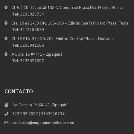
Cl. 6 # 10-32, Local 103 C. Comercial Plaza Mia, Florida Blanca
Tel:
3103926734
Cra. 10 #21-33 Ofc. 105-106 - Edificio San Francisco Plaza, Tunja
Tel:
3212289679
Cl. 16 #15-37 / Ofc 202, Edificio Central Plaza - Duitama
Tel:
3103941166
Av. cra. 16 #4-41 - Zipaquirá
Tel:
3232327097
CONTACTO
Av. Carrera 16 #4-41, Zipaquirá
323 232 7097 | 3103926734
contacto@nugarainmobiliaria.com