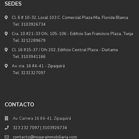
SEDES
Cl. 6 # 10-32, Local 103 C. Comercial Plaza Mia, Florida Blanca
Tel:
3103926734
Cra. 10 #21-33 Ofc. 105-106 - Edificio San Francisco Plaza, Tunja
Tel:
3212289679
Cl. 16 #15-37 / Ofc 202, Edificio Central Plaza - Duitama
Tel:
3103941166
Av. cra. 16 #4-41 - Zipaquirá
Tel:
3232327097
CONTACTO
Av. Carrera 16 #4-41, Zipaquirá
323 232 7097 | 3103926734
contacto@nugarainmobiliaria.com