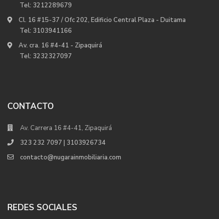
Tel:
3212289679
Cl. 16 #15-37 / Ofc 202, Edificio Central Plaza - Duitama
Tel:
3103941166
Av. cra. 16 #4-41 - Zipaquirá
Tel:
3232327097
CONTACTO
Av. Carrera 16 #4-41, Zipaquirá
323 232 7097 | 3103926734
contacto@nugarainmobiliaria.com
REDES SOCIALES