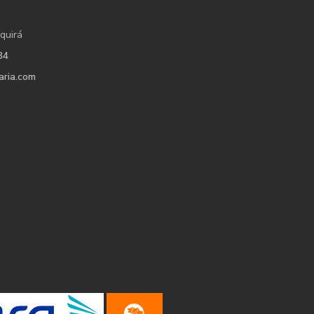
quirá
34
aria.com