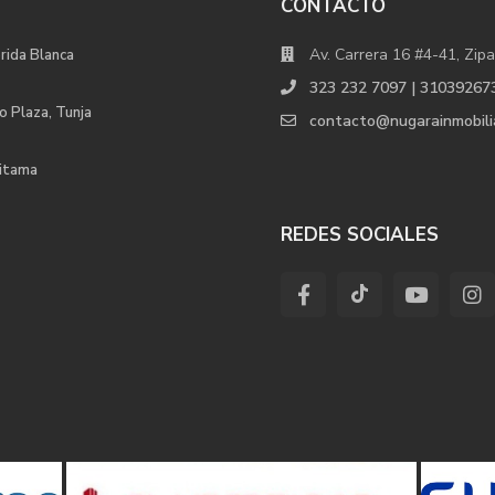
CONTACTO
Av. Carrera 16 #4-41, Zipa
orida Blanca
323 232 7097 | 31039267
o Plaza, Tunja
contacto@nugarainmobili
uitama
REDES SOCIALES