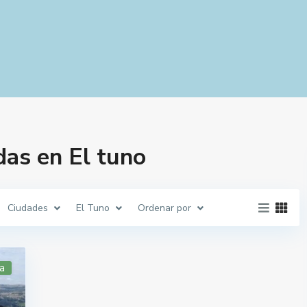
as en El tuno
Ciudades
El Tuno
Ordenar por
a