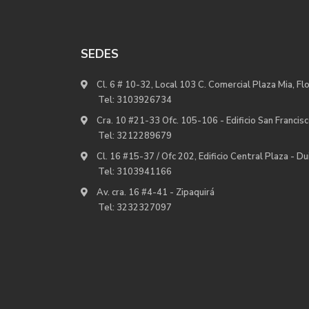
SEDES
Cl. 6 # 10-32, Local 103 C. Comercial Plaza Mia, Fl
Tel:
3103926734
Cra. 10 #21-33 Ofc. 105-106 - Edificio San Francisc
Tel:
3212289679
Cl. 16 #15-37 / Ofc 202, Edificio Central Plaza - D
Tel:
3103941166
Av. cra. 16 #4-41 - Zipaquirá
Tel:
3232327097