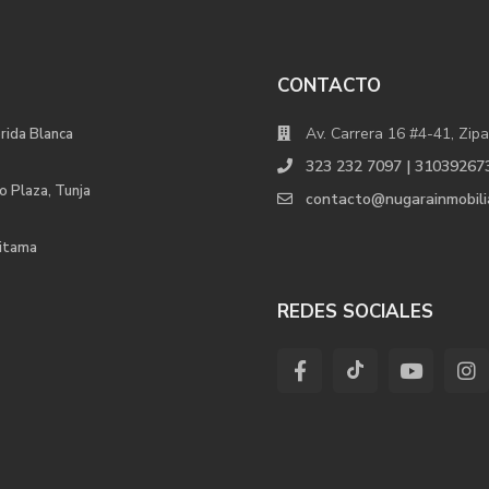
CONTACTO
Av. Carrera 16 #4-41, Zipa
orida Blanca
323 232 7097 | 31039267
o Plaza, Tunja
contacto@nugarainmobili
uitama
REDES SOCIALES