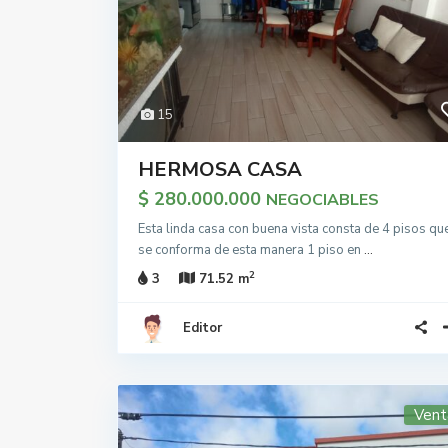
15
HERMOSA CASA
$ 280.000.000
NEGOCIABLES
Esta linda casa con buena vista consta de 4 pisos qu
se conforma de esta manera 1 piso en
...
2
3
71.52 m
Editor
Vent