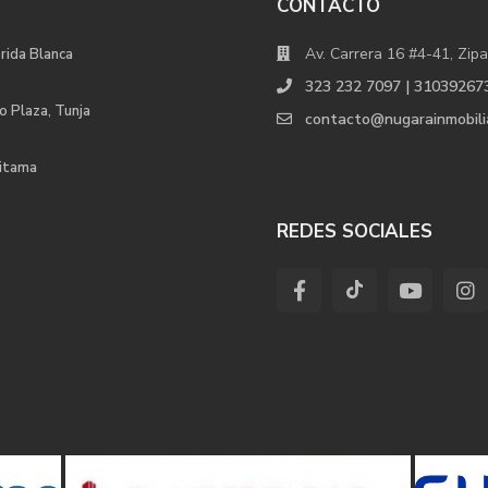
CONTACTO
Av. Carrera 16 #4-41, Zipa
orida Blanca
323 232 7097 | 31039267
o Plaza, Tunja
contacto@nugarainmobili
uitama
REDES SOCIALES