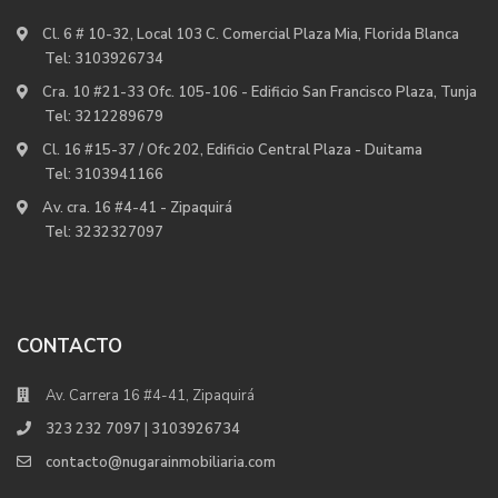
Cl. 6 # 10-32, Local 103 C. Comercial Plaza Mia, Florida Blanca
Tel:
3103926734
Cra. 10 #21-33 Ofc. 105-106 - Edificio San Francisco Plaza, Tunja
Tel:
3212289679
Cl. 16 #15-37 / Ofc 202, Edificio Central Plaza - Duitama
Tel:
3103941166
Av. cra. 16 #4-41 - Zipaquirá
Tel:
3232327097
CONTACTO
Av. Carrera 16 #4-41, Zipaquirá
323 232 7097 | 3103926734
contacto@nugarainmobiliaria.com