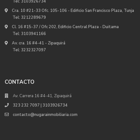
Tel:
3103926734
Cra. 10 #21-33 Ofc. 105-106 - Edificio San Francisco Plaza, Tunja
Tel:
3212289679
Cl. 16 #15-37 / Ofc 202, Edificio Central Plaza - Duitama
Tel:
3103941166
Av. cra. 16 #4-41 - Zipaquirá
Tel:
3232327097
CONTACTO
Av. Carrera 16 #4-41, Zipaquirá
323 232 7097 | 3103926734
contacto@nugarainmobiliaria.com