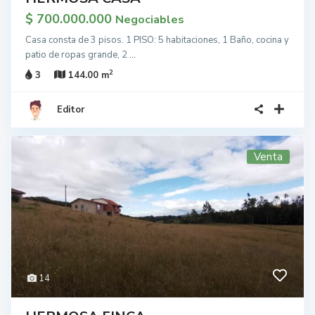
$ 700.000.000
Negociables
Casa consta de 3 pisos. 1 PISO: 5 habitaciones, 1 Baño, cocina y
patio de ropas grande, 2
...
2
3
144.00 m
Editor
Venta
14