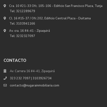
Cra. 10 #21-33 Ofc. 105-106 - Edificio San Francisco Plaza, Tunja
Tel:
3212289679
Cl. 16 #15-37 / Ofc 202, Edificio Central Plaza - Duitama
Tel:
3103941166
Av. cra. 16 #4-41 - Zipaquirá
Tel:
3232327097
CONTACTO
Av. Carrera 16 #4-41, Zipaquirá
323 232 7097 | 3103926734
contacto@nugarainmobiliaria.com