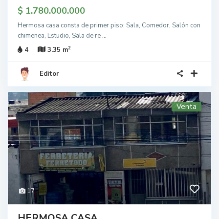
$ 1.780.000.000
Hermosa casa consta de primer piso: Sala, Comedor, Salón con
chimenea, Estudio, Sala de re
...
2
4
3.35 m
Editor
Venta
17
HERMOSA CASA