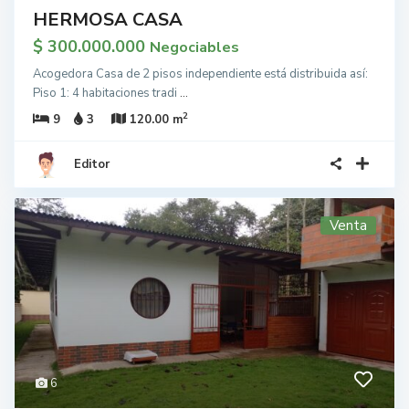
HERMOSA CASA
$ 300.000.000
Negociables
Acogedora Casa de 2 pisos independiente está distribuida así:
Piso 1: 4 habitaciones tradi
...
2
9
3
120.00 m
Editor
Venta
6