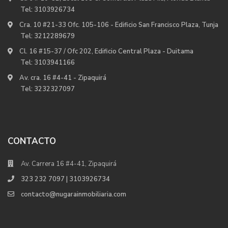
Tel:
3103926734
Cra. 10 #21-33 Ofc. 105-106 - Edificio San Francisco Plaza, Tunja
Tel:
3212289679
Cl. 16 #15-37 / Ofc 202, Edificio Central Plaza - Duitama
Tel:
3103941166
Av. cra. 16 #4-41 - Zipaquirá
Tel:
3232327097
CONTACTO
Av. Carrera 16 #4-41, Zipaquirá
323 232 7097 | 3103926734
contacto@nugarainmobiliaria.com