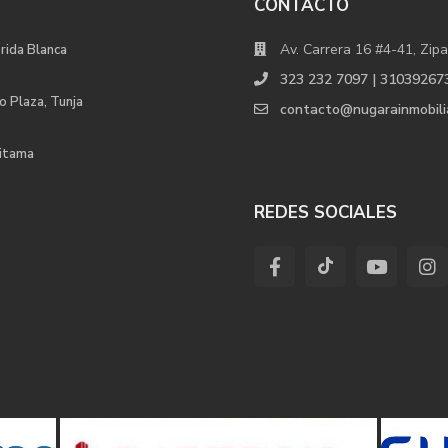
CONTACTO
Av. Carrera 16 #4-41, Zipa
orida Blanca
323 232 7097 | 31039267
o Plaza, Tunja
contacto@nugarainmobili
uitama
REDES SOCIALES