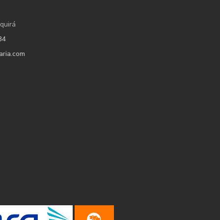
quirá
34
aria.com