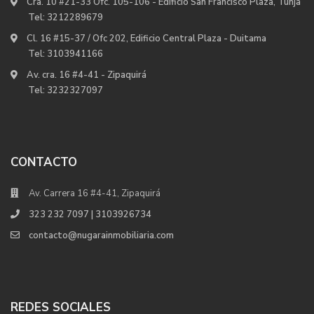
Cra. 10 #21-33 Ofc. 105-106 - Edificio San Francisco Plaza, Tunja
Tel:
3212289679
Cl. 16 #15-37 / Ofc 202, Edificio Central Plaza - Duitama
Tel:
3103941166
Av. cra. 16 #4-41 - Zipaquirá
Tel:
3232327097
CONTACTO
Av. Carrera 16 #4-41, Zipaquirá
323 232 7097 | 3103926734
contacto@nugarainmobiliaria.com
REDES SOCIALES