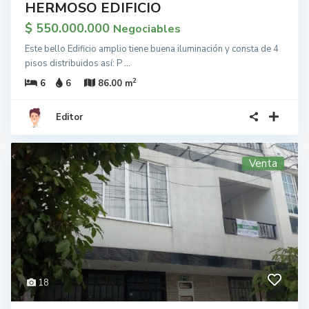
HERMOSO EDIFICIO
$ 550.000.000
Negociables
Este bello Edificio amplio tiene buena iluminación y consta de 4
pisos distribuidos así: P
...
2
6
6
86.00 m
Editor
Venta
18