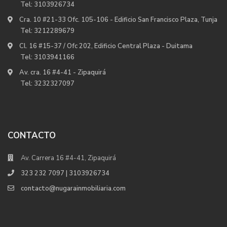
Tel:
3103926734
Cra. 10 #21-33 Ofc. 105-106 - Edificio San Francisco Plaza, Tunja
Tel:
3212289679
Cl. 16 #15-37 / Ofc 202, Edificio Central Plaza - Duitama
Tel:
3103941166
Av. cra. 16 #4-41 - Zipaquirá
Tel:
3232327097
CONTACTO
Av. Carrera 16 #4-41, Zipaquirá
323 232 7097 | 3103926734
contacto@nugarainmobiliaria.com