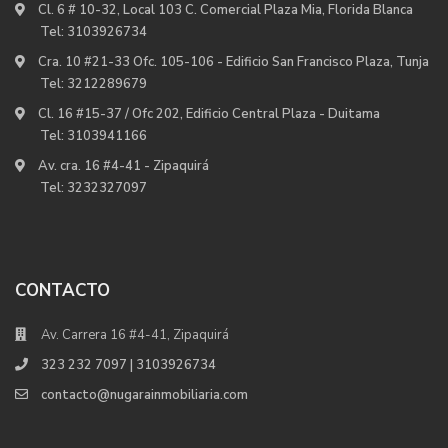
Cl. 6 # 10-32, Local 103 C. Comercial Plaza Mia, Florida Blanca
Tel:
3103926734
Cra. 10 #21-33 Ofc. 105-106 - Edificio San Francisco Plaza, Tunja
Tel:
3212289679
Cl. 16 #15-37 / Ofc 202, Edificio Central Plaza - Duitama
Tel:
3103941166
Av. cra. 16 #4-41 - Zipaquirá
Tel:
3232327097
CONTACTO
Av. Carrera 16 #4-41, Zipaquirá
323 232 7097 | 3103926734
contacto@nugarainmobiliaria.com