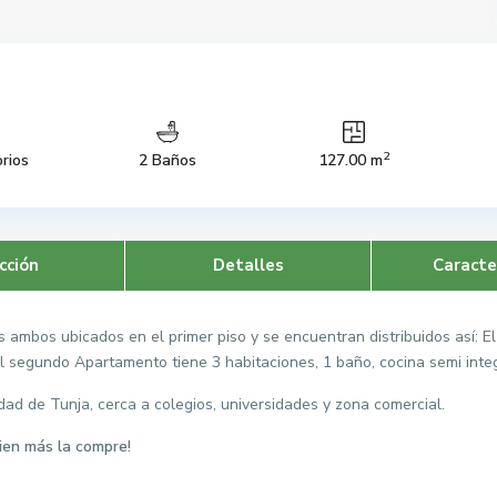
2
rios
2 Baños
127.00 m
cción
Detalles
Caracte
mbos ubicados en el primer piso y se encuentran distribuidos así: El
l segundo Apartamento tiene 3 habitaciones, 1 baño, cocina semi integ
dad de Tunja, cerca a colegios, universidades y zona comercial.
ien más la compre!