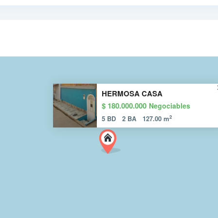
HERMOSA CASA
$ 180.000.000
Negociables
2
5 BD
2 BA
127.00 m