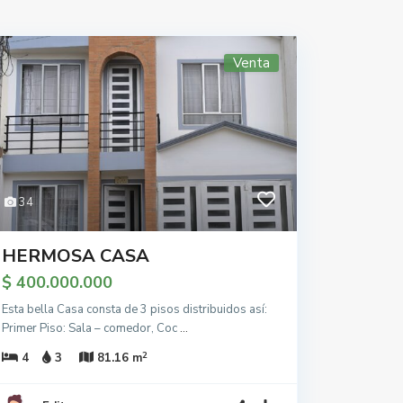
Venta
34
HERMOSA CASA
$ 400.000.000
Esta bella Casa consta de 3 pisos distribuidos así:
Primer Piso: Sala – comedor, Coc
...
2
4
3
81.16 m