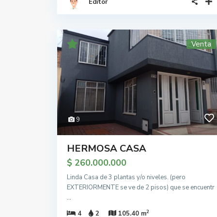
Editor
Venta
9
HERMOSA CASA
$ 260.000.000
Linda Casa de 3 plantas y/o niveles. (pero
EXTERIORMENTE se ve de 2 pisos) que se encuentr
...
2
4
2
105.40 m