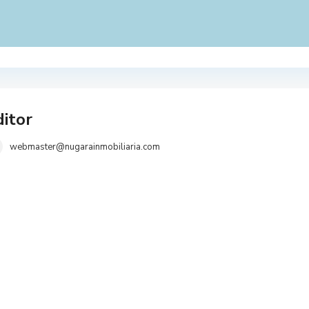
itor
webmaster@nugarainmobiliaria.com