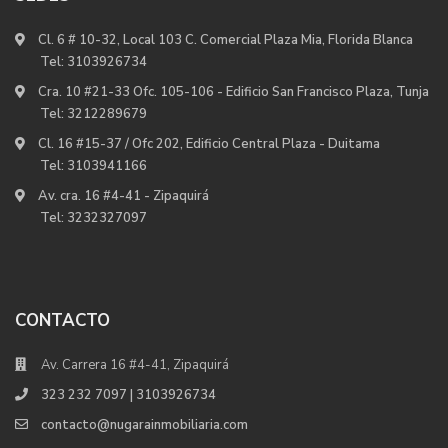
Cl. 6 # 10-32, Local 103 C. Comercial Plaza Mia, Florida Blanca
Tel:
3103926734
Cra. 10 #21-33 Ofc. 105-106 - Edificio San Francisco Plaza, Tunja
Tel:
3212289679
Cl. 16 #15-37 / Ofc 202, Edificio Central Plaza - Duitama
Tel:
3103941166
Av. cra. 16 #4-41 - Zipaquirá
Tel:
3232327097
CONTACTO
Av. Carrera 16 #4-41, Zipaquirá
323 232 7097 | 3103926734
contacto@nugarainmobiliaria.com