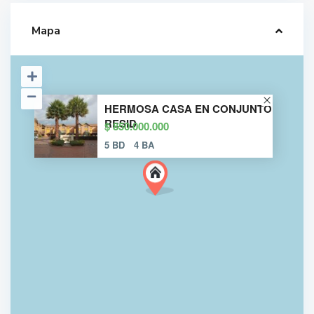
Mapa
HERMOSA CASA EN CONJUNTO
RESID
$ 850.000.000
5 BD
4 BA