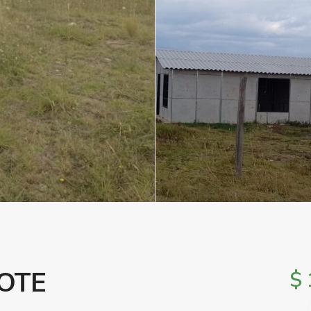
OTE
$ 