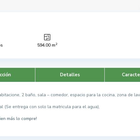
2
os
594.00 m
cción
Detalles
Caracte
abitacione, 2 baño, sala – comedor, espacio para la cocina, zona de la
l (Se entrega con solo la matricula para el agua),
ien más lo compre!