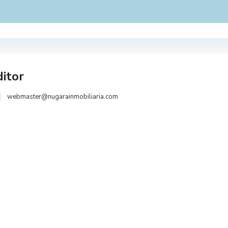
itor
webmaster@nugarainmobiliaria.com