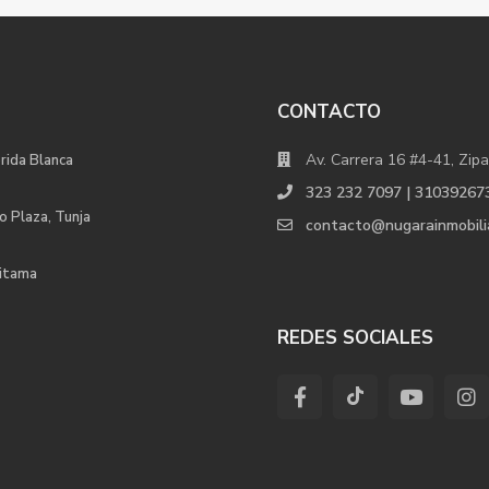
CONTACTO
Av. Carrera 16 #4-41, Zipa
orida Blanca
323 232 7097 | 31039267
o Plaza, Tunja
contacto@nugarainmobili
uitama
REDES SOCIALES