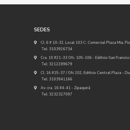
SEDES
Cl. 6 # 10-32, Local 103 C. Comercial Plaza Mia, Fl
Tel:
3103926734
Cra. 10 #21-33 Ofc. 105-106 - Edificio San Francisc
Tel:
3212289679
Cl. 16 #15-37 / Ofc 202, Edificio Central Plaza - D
Tel:
3103941166
Av. cra. 16 #4-41 - Zipaquirá
Tel:
3232327097