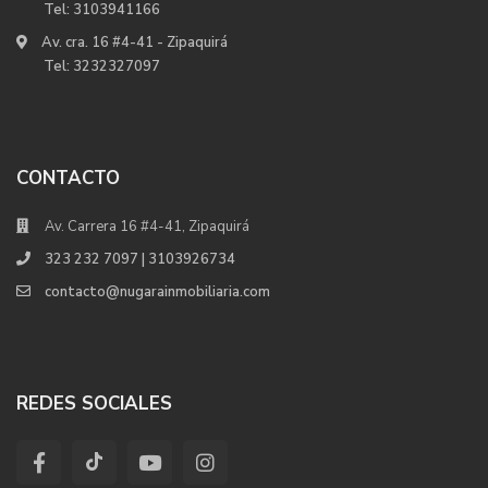
Tel:
3103941166
Av. cra. 16 #4-41 - Zipaquirá
Tel:
3232327097
CONTACTO
Av. Carrera 16 #4-41, Zipaquirá
323 232 7097 | 3103926734
contacto@nugarainmobiliaria.com
REDES SOCIALES