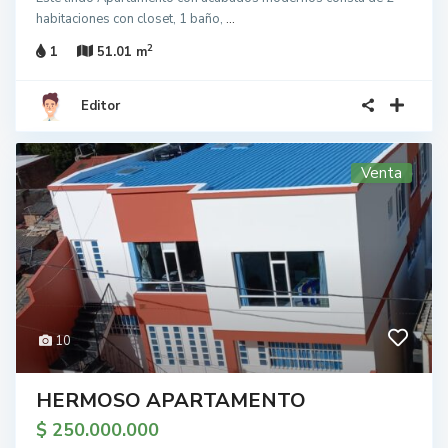
habitaciones con closet, 1 baño,
...
2
1
51.01 m
Editor
Venta
10
HERMOSO APARTAMENTO
$ 250.000.000