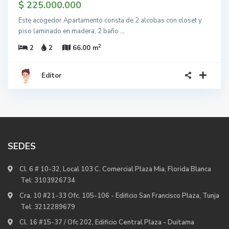
$ 225.000.000
Este acogedor Apartamento consta de 2 alcobas con closet y
piso laminado en madera, 2 baño
...
2
2
2
66.00 m
Editor
SEDES
Cl. 6 # 10-32, Local 103 C. Comercial Plaza Mia, Florida Blanca
Tel:
3103926734
Cra. 10 #21-33 Ofc. 105-106 - Edificio San Francisco Plaza, Tunja
Tel:
3212289679
Cl. 16 #15-37 / Ofc 202, Edificio Central Plaza - Duitama