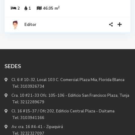
2
2
1
46.05 m
Editor
SEDES
Cl. 6 # 10-32, Local 103 C. Comercial Plaza Mia, Florida Blanca
Tel:
3103926734
Cra. 10 #21-33 Ofc. 105-106 - Edificio San Francisco Plaza, Tunja
Tel:
3212289679
Cl. 16 #15-37 / Ofc 202, Edificio Central Plaza - Duitama
Tel:
3103941166
Av. cra. 16 #4-41 - Zipaquirá
Tel:
3232327097