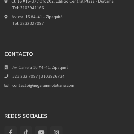
Cl. 16 #15-37 / Ofc 202, Edificio Central Plaza - Duitama
Tel:
3103941166
Av. cra. 16 #4-41 - Zipaquirá
Tel:
3232327097
CONTACTO
Av. Carrera 16 #4-41, Zipaquirá
323 232 7097 | 3103926734
contacto@nugarainmobiliaria.com
REDES SOCIALES