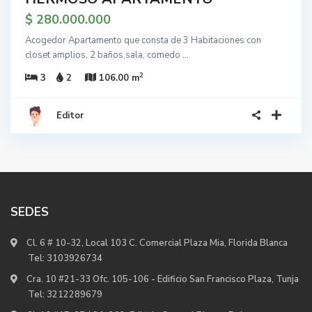
$ 280.000.000
Acogedor Apartamento que consta de 3 Habitaciones con
closet amplios, 2 baños,sala, comedo
...
2
3
2
106.00 m
Editor
SEDES
Cl. 6 # 10-32, Local 103 C. Comercial Plaza Mia, Florida Blanca
Tel:
3103926734
Cra. 10 #21-33 Ofc. 105-106 - Edificio San Francisco Plaza, Tunja
Tel:
3212289679