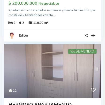
$ 290.000.000
Negociable
Apartamento con acabados modernos y buena iluminación que
consta de 2 habitaciones con clo
...
2
2
2
110.00 m
Editor
YA SE VENDIO
11
HERMOSO APARTAMENTO