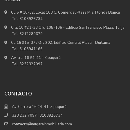
Cl. 6 # 10-32, Local 103 C. Comercial Plaza Mia, Florida Blanca
Tel:
3103926734
Cra. 10 #21-33 Ofc. 105-106 - Edificio San Francisco Plaza, Tunja
Tel:
3212289679
Cl. 16 #15-37 / Ofc 202, Edificio Central Plaza - Duitama
Tel:
3103941166
Av. cra. 16 #4-41 - Zipaquirá
Tel:
3232327097
CONTACTO
Av. Carrera 16 #4-41, Zipaquirá
323 232 7097 | 3103926734
contacto@nugarainmobiliaria.com