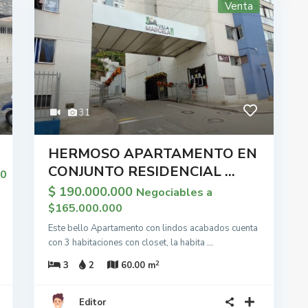
Venta
31
HERMOSO APARTAMENTO EN
CONJUNTO RESIDENCIAL ...
00
$ 190.000.000
Negociables a
$165.000.000
Este bello Apartamento con lindos acabados cuenta
con 3 habitaciones con closet, la habita
...
2
3
2
60.00 m
Editor