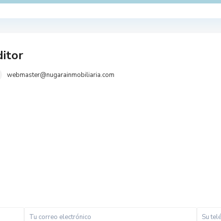
itor
webmaster@nugarainmobiliaria.com