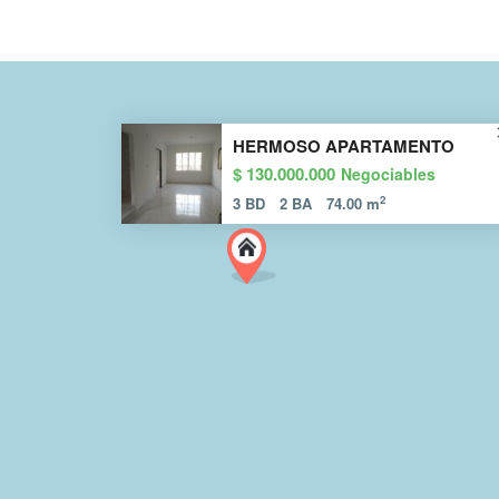
HERMOSO APARTAMENTO
$ 130.000.000
Negociables
2
3 BD
2 BA
74.00 m