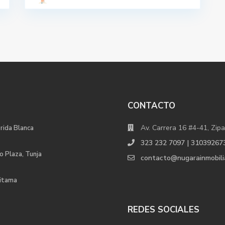
CONTACTO
Av. Carrera 16 #4-41, Zipa
orida Blanca
323 232 7097 | 31039267
o Plaza, Tunja
contacto@nugarainmobili
uitama
REDES SOCIALES