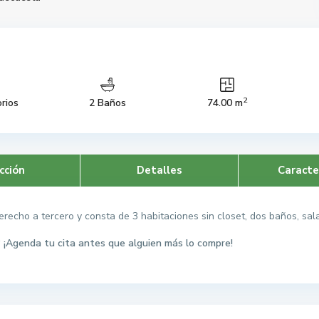
2
rios
2 Baños
74.00 m
cción
Detalles
Caracte
recho a tercero y consta de 3 habitaciones sin closet, dos baños, sala
 ¡Agenda tu cita antes que alguien más lo compre!