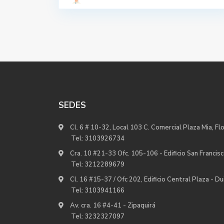
SEDES
Cl. 6 # 10-32, Local 103 C. Comercial Plaza Mia, Fl
Tel:
3103926734
Cra. 10 #21-33 Ofc. 105-106 - Edificio San Francisc
Tel:
3212289679
Cl. 16 #15-37 / Ofc 202, Edificio Central Plaza - D
Tel:
3103941166
Av. cra. 16 #4-41 - Zipaquirá
Tel:
3232327097