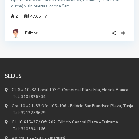
ducha) y sin puertas, cocina Sem
...
2
2
47.65 m
Editor
SEDES
Cl. 6 # 10-32, Local 103 C. Comercial Plaza Mia, Florida Blanca
Tel:
3103926734
Cra. 10 #21-33 Ofc. 105-106 - Edificio San Francisco Plaza, Tunja
Tel:
3212289679
Cl. 16 #15-37 / Ofc 202, Edificio Central Plaza - Duitama
Tel:
3103941166
Av. cra. 16 #4-41 - Zipaquirá