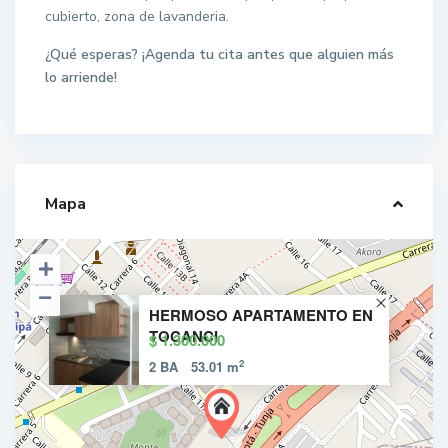
cubierto, zona de lavanderia.
¿Qué esperas? ¡Agenda tu cita antes que alguien más
lo arriende!
Mapa
HERMOSO APARTAMENTO EN
TOCANCI
$ 1.300.000
2
2 BA
53.01 m