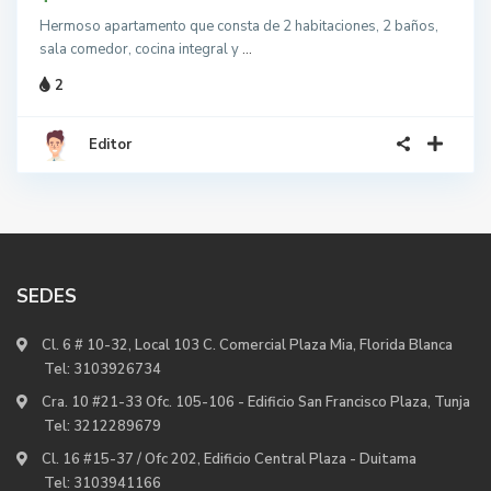
Hermoso apartamento que consta de 2 habitaciones, 2 baños,
sala comedor, cocina integral y
...
2
Editor
SEDES
Cl. 6 # 10-32, Local 103 C. Comercial Plaza Mia, Florida Blanca
Tel:
3103926734
Cra. 10 #21-33 Ofc. 105-106 - Edificio San Francisco Plaza, Tunja
Tel:
3212289679
Cl. 16 #15-37 / Ofc 202, Edificio Central Plaza - Duitama
Tel:
3103941166