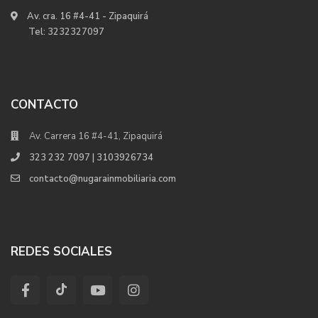
Av. cra. 16 #4-41 - Zipaquirá
Tel:
3232327097
CONTACTO
Av. Carrera 16 #4-41, Zipaquirá
323 232 7097 | 3103926734
contacto@nugarainmobiliaria.com
REDES SOCIALES