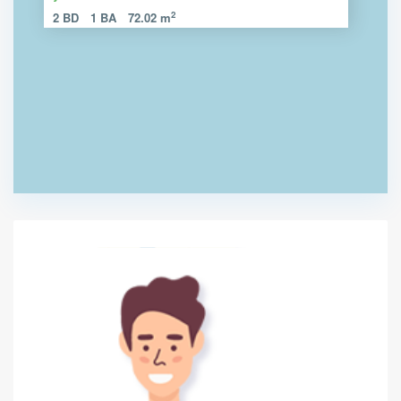
2
2 BD
1 BA
72.02 m