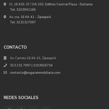
Cl. 16 #15-37 / Ofc 202, Edificio Central Plaza - Duitama
Tel:
3103941166
Av. cra. 16 #4-41 - Zipaquirá
Tel:
3232327097
CONTACTO
Av. Carrera 16 #4-41, Zipaquirá
323 232 7097 | 3103926734
contacto@nugarainmobiliaria.com
REDES SOCIALES