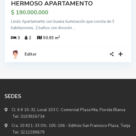
HERMOSO APARTAMENTO
$ 190.000.000
Lindo Apartamento con buena iluminación que consta de 3
habitaciones, 2 baños con división
...
2
3
2
50.93 m
Editor
SEDES
Cl. 6 # 10-32, Local 103 C. Comercial Plaza Mia, Florida Blanca
Tel:
3103926734
Cra. 10 #21-33 Ofc. 105-106 - Edificio San Francisco Plaza, Tunja
Tel:
3212289679