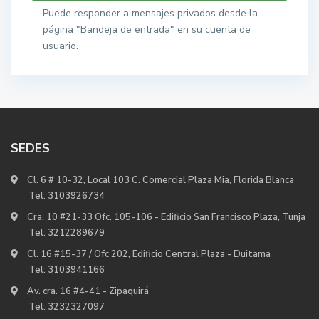
Puede responder a mensajes privados desde la
página "Bandeja de entrada" en su cuenta de
usuario.
SEDES
Cl. 6 # 10-32, Local 103 C. Comercial Plaza Mia, Florida Blanca
Tel:
3103926734
Cra. 10 #21-33 Ofc. 105-106 - Edificio San Francisco Plaza, Tunja
Tel:
3212289679
Cl. 16 #15-37 / Ofc 202, Edificio Central Plaza - Duitama
Tel:
3103941166
Av. cra. 16 #4-41 - Zipaquirá
Tel:
3232327097