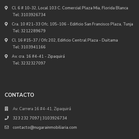
Cl. 6 # 10-32, Local 103 C. Comercial Plaza Mia, Florida Blanca
Tel:
3103926734
Cra. 10 #21-33 Ofc. 105-106 - Edificio San Francisco Plaza, Tunja
Tel:
3212289679
Cl. 16 #15-37 / Ofc 202, Edificio Central Plaza - Duitama
Tel:
3103941166
Av. cra. 16 #4-41 - Zipaquirá
Tel:
3232327097
CONTACTO
Av. Carrera 16 #4-41, Zipaquirá
323 232 7097 | 3103926734
contacto@nugarainmobiliaria.com