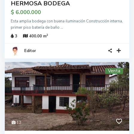
HERMOSA BODEGA
$ 6.000.000
Esta amplia bodega con buena iluminación Construcción interna,
primer piso batería de baño
...
2
3
400.00 m
Editor
Venta
12