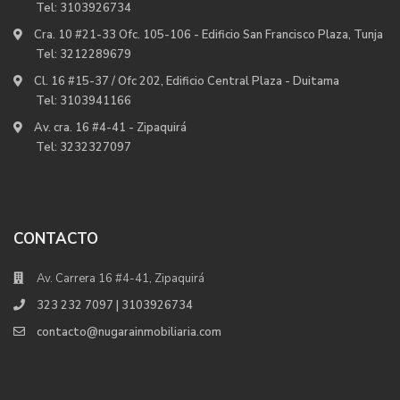
Tel:
3103926734
Cra. 10 #21-33 Ofc. 105-106 - Edificio San Francisco Plaza, Tunja
Tel:
3212289679
Cl. 16 #15-37 / Ofc 202, Edificio Central Plaza - Duitama
Tel:
3103941166
Av. cra. 16 #4-41 - Zipaquirá
Tel:
3232327097
CONTACTO
Av. Carrera 16 #4-41, Zipaquirá
323 232 7097 | 3103926734
contacto@nugarainmobiliaria.com