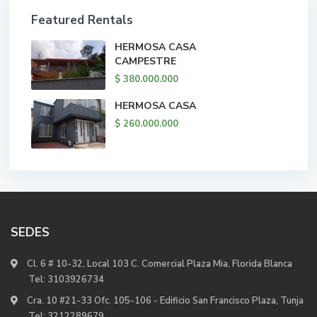
Featured Rentals
HERMOSA CASA
CAMPESTRE
$ 380.000.000
HERMOSA CASA
$ 260.000.000
SEDES
Cl. 6 # 10-32, Local 103 C. Comercial Plaza Mia, Florida Blanca
Tel:
3103926734
Cra. 10 #21-33 Ofc. 105-106 - Edificio San Francisco Plaza, Tunja
Tel:
3212289679