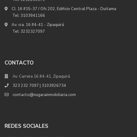
Cl. 16 #15-37 / Ofc 202, Edificio Central Plaza - Duitama
Tel:
3103941166
Av. cra. 16 #4-41 - Zipaquirá
Tel:
3232327097
CONTACTO
Av. Carrera 16 #4-41, Zipaquirá
323 232 7097 | 3103926734
contacto@nugarainmobiliaria.com
REDES SOCIALES