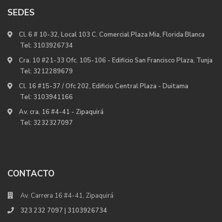
SEDES
Cl. 6 # 10-32, Local 103 C. Comercial Plaza Mia, Florida Blanca
Tel:
3103926734
Cra. 10 #21-33 Ofc. 105-106 - Edificio San Francisco Plaza, Tunja
Tel:
3212289679
Cl. 16 #15-37 / Ofc 202, Edificio Central Plaza - Duitama
Tel:
3103941166
Av. cra. 16 #4-41 - Zipaquirá
Tel:
3232327097
CONTACTO
Av. Carrera 16 #4-41, Zipaquirá
323 232 7097 | 3103926734