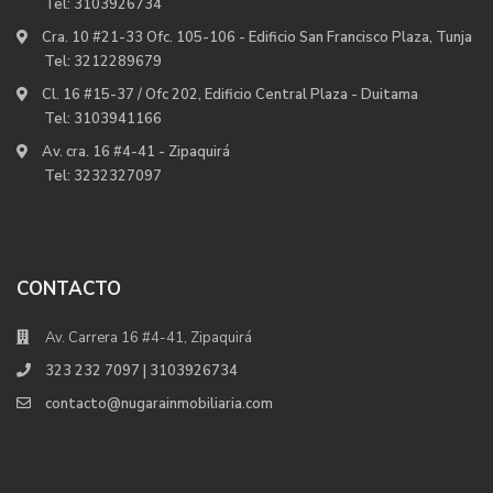
Tel:
3103926734
Cra. 10 #21-33 Ofc. 105-106 - Edificio San Francisco Plaza, Tunja
Tel:
3212289679
Cl. 16 #15-37 / Ofc 202, Edificio Central Plaza - Duitama
Tel:
3103941166
Av. cra. 16 #4-41 - Zipaquirá
Tel:
3232327097
CONTACTO
Av. Carrera 16 #4-41, Zipaquirá
323 232 7097 | 3103926734
contacto@nugarainmobiliaria.com