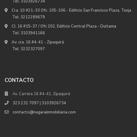
Tel:
3103926734
Cra. 10 #21-33 Ofc. 105-106 - Edificio San Francisco Plaza, Tunja
Tel:
3212289679
Cl. 16 #15-37 / Ofc 202, Edificio Central Plaza - Duitama
Tel:
3103941166
Av. cra. 16 #4-41 - Zipaquirá
Tel:
3232327097
CONTACTO
Av. Carrera 16 #4-41, Zipaquirá
323 232 7097 | 3103926734
contacto@nugarainmobiliaria.com