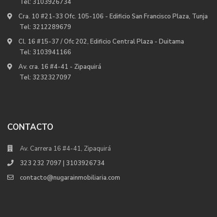
Tel:
3103926734
Cra. 10 #21-33 Ofc. 105-106 - Edificio San Francisco Plaza, Tunja
Tel:
3212289679
Cl. 16 #15-37 / Ofc 202, Edificio Central Plaza - Duitama
Tel:
3103941166
Av. cra. 16 #4-41 - Zipaquirá
Tel:
3232327097
CONTACTO
Av. Carrera 16 #4-41, Zipaquirá
323 232 7097 | 3103926734
contacto@nugarainmobiliaria.com