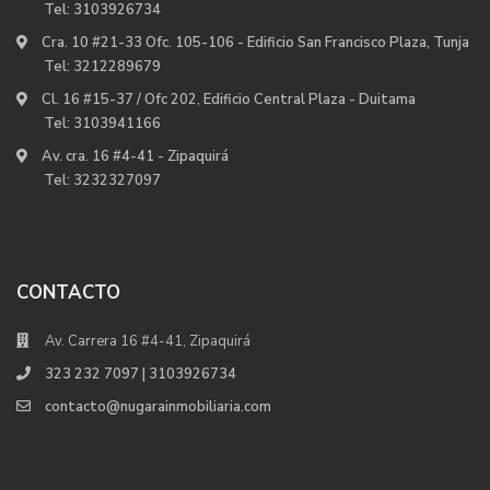
Tel:
3103926734
Cra. 10 #21-33 Ofc. 105-106 - Edificio San Francisco Plaza, Tunja
Tel:
3212289679
Cl. 16 #15-37 / Ofc 202, Edificio Central Plaza - Duitama
Tel:
3103941166
Av. cra. 16 #4-41 - Zipaquirá
Tel:
3232327097
CONTACTO
Av. Carrera 16 #4-41, Zipaquirá
323 232 7097 | 3103926734
contacto@nugarainmobiliaria.com