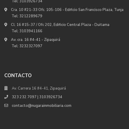
Tel:
3103926734
Cra. 10 #21-33 Ofc. 105-106 - Edificio San Francisco Plaza, Tunja
Tel:
3212289679
Cl. 16 #15-37 / Ofc 202, Edificio Central Plaza - Duitama
Tel:
3103941166
Av. cra. 16 #4-41 - Zipaquirá
Tel:
3232327097
CONTACTO
Av. Carrera 16 #4-41, Zipaquirá
323 232 7097 | 3103926734
contacto@nugarainmobiliaria.com