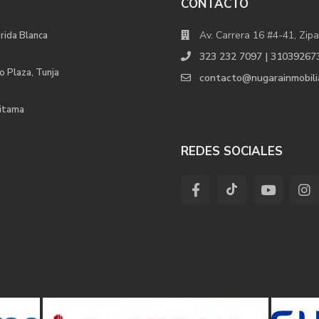
CONTACTO
Av. Carrera 16 #4-41, Zipa
orida Blanca
323 232 7097 | 31039267
o Plaza, Tunja
contacto@nugarainmobili
uitama
REDES SOCIALES