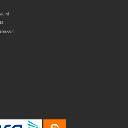
quirá
34
aria.com