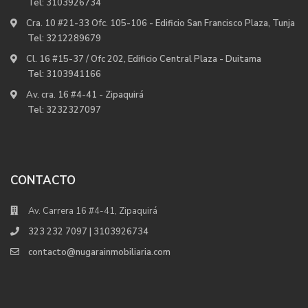
Tel:
3103926734
Cra. 10 #21-33 Ofc. 105-106 - Edificio San Francisco Plaza, Tunja
Tel:
3212289679
Cl. 16 #15-37 / Ofc 202, Edificio Central Plaza - Duitama
Tel:
3103941166
Av. cra. 16 #4-41 - Zipaquirá
Tel:
3232327097
CONTACTO
Av. Carrera 16 #4-41, Zipaquirá
323 232 7097 | 3103926734
contacto@nugarainmobiliaria.com