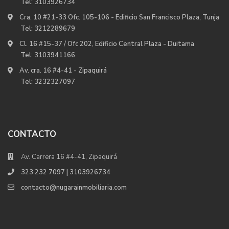
Tel:
3103926734
Cra. 10 #21-33 Ofc. 105-106 - Edificio San Francisco Plaza, Tunja
Tel:
3212289679
Cl. 16 #15-37 / Ofc 202, Edificio Central Plaza - Duitama
Tel:
3103941166
Av. cra. 16 #4-41 - Zipaquirá
Tel:
3232327097
CONTACTO
Av. Carrera 16 #4-41, Zipaquirá
323 232 7097 | 3103926734
contacto@nugarainmobiliaria.com