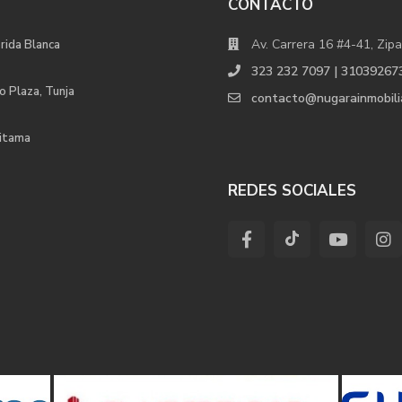
CONTACTO
Av. Carrera 16 #4-41, Zipa
orida Blanca
323 232 7097 | 31039267
o Plaza, Tunja
contacto@nugarainmobili
uitama
REDES SOCIALES