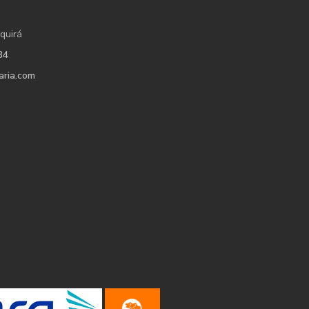
quirá
34
aria.com