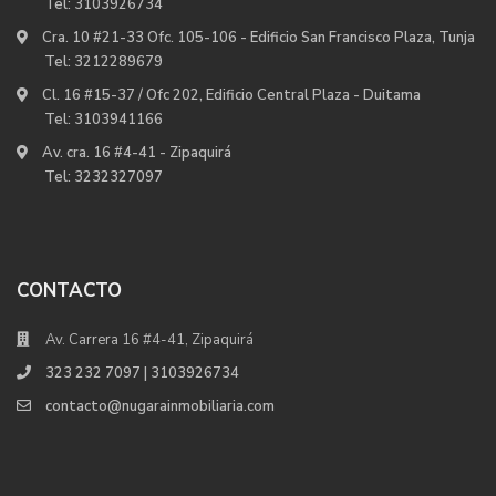
Tel:
3103926734
Cra. 10 #21-33 Ofc. 105-106 - Edificio San Francisco Plaza, Tunja
Tel:
3212289679
Cl. 16 #15-37 / Ofc 202, Edificio Central Plaza - Duitama
Tel:
3103941166
Av. cra. 16 #4-41 - Zipaquirá
Tel:
3232327097
CONTACTO
Av. Carrera 16 #4-41, Zipaquirá
323 232 7097 | 3103926734
contacto@nugarainmobiliaria.com