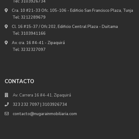
Tel:
3103926734
Cra. 10 #21-33 Ofc. 105-106 - Edificio San Francisco Plaza, Tunja
Tel:
3212289679
Cl. 16 #15-37 / Ofc 202, Edificio Central Plaza - Duitama
Tel:
3103941166
Av. cra. 16 #4-41 - Zipaquirá
Tel:
3232327097
CONTACTO
Av. Carrera 16 #4-41, Zipaquirá
323 232 7097 | 3103926734
contacto@nugarainmobiliaria.com