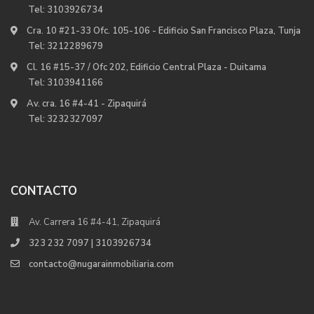
Tel:
3103926734
Cra. 10 #21-33 Ofc. 105-106 - Edificio San Francisco Plaza, Tunja
Tel:
3212289679
Cl. 16 #15-37 / Ofc 202, Edificio Central Plaza - Duitama
Tel:
3103941166
Av. cra. 16 #4-41 - Zipaquirá
Tel:
3232327097
CONTACTO
Av. Carrera 16 #4-41, Zipaquirá
323 232 7097 | 3103926734
contacto@nugarainmobiliaria.com