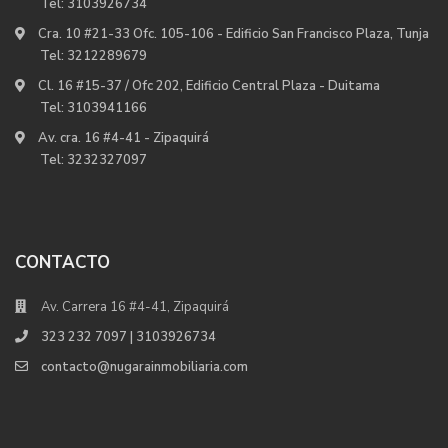
Tel:
3103926734
Cra. 10 #21-33 Ofc. 105-106 - Edificio San Francisco Plaza, Tunja
Tel:
3212289679
Cl. 16 #15-37 / Ofc 202, Edificio Central Plaza - Duitama
Tel:
3103941166
Av. cra. 16 #4-41 - Zipaquirá
Tel:
3232327097
CONTACTO
Av. Carrera 16 #4-41, Zipaquirá
323 232 7097 | 3103926734
contacto@nugarainmobiliaria.com