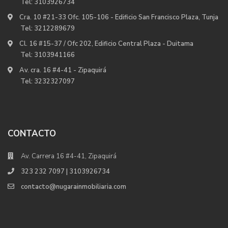
Tel:
3103926734
Cra. 10 #21-33 Ofc. 105-106 - Edificio San Francisco Plaza, Tunja
Tel:
3212289679
Cl. 16 #15-37 / Ofc 202, Edificio Central Plaza - Duitama
Tel:
3103941166
Av. cra. 16 #4-41 - Zipaquirá
Tel:
3232327097
CONTACTO
Av. Carrera 16 #4-41, Zipaquirá
323 232 7097 | 3103926734
contacto@nugarainmobiliaria.com