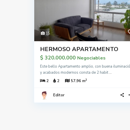
15
HERMOSO APARTAMENTO
$ 320.000.000
Negociables
Este bello Apartamento amplio, con buena iluminaci
y acabados modernos consta de 2 habit
...
2
2
2
57.96 m
Editor