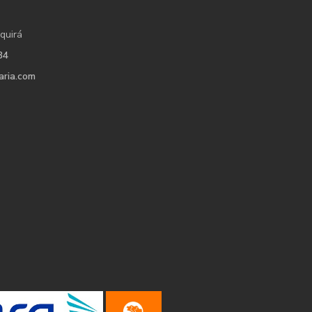
quirá
34
aria.com