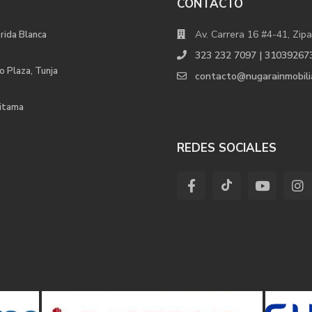
CONTACTO
Av. Carrera 16 #4-41, Zipa
orida Blanca
323 232 7097 | 31039267
o Plaza, Tunja
contacto@nugarainmobili
uitama
REDES SOCIALES